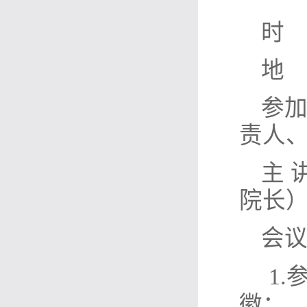
时
地
参
责人
主
院长
会
1
徽；